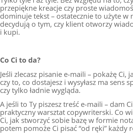
Tylko tyle i aż tyle. Bez względu na to, cz
przepiękne kreacje czy proste wiadomoś
dominuje tekst – ostatecznie to użyte w 
decydują o tym, czy klient otworzy wiad
i kupi.
Co Ci to da?
Jeśli zlecasz pisanie e-maili – pokażę Ci,
czy to, co dostajesz i wysyłasz ma sens 
czy tylko ładnie wygląda.
A jeśli to Ty piszesz treść e-maili – dam Ci
praktyczny warsztat copywriterski. Co wi
Ci, jak stworzyć sobie bazę w formie not
potem pomoże Ci pisać “od ręki” każdy ro